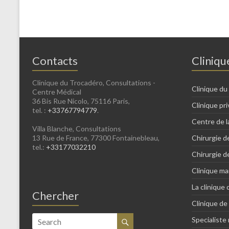
Contacts
Cliniqu
Clinique du Trocadéro, Consultations -
Clinique du
Centre Médical
36 Bis Rue Nicolo, 75116 Paris,
Clinique pri
tel. :
+33767794779
.
Centre de l
Villa Blanche, Consultations
13 Rue de France, 77300 Fontainebleau,
Chirurgie d
tel.:
+33177032210
Chirurgie d
Clinique ma
La clinique 
Chercher
Clinique de 
Specialiste