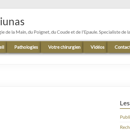
siunas
gie de la Main, du Poignet, du Coude et de l'Epaule. Specialiste de
il
Pathologies
Votre chirurgien
Vidéos
Contac
Les
Publ
Rech