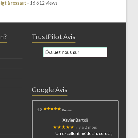
igt à ressaut
- 16,612 views
on?
TrustPilot Avis
Google Avis
4.8
82 reviews
Xavier Bartoli
★★★★★
il y a 2 mois
Un excellent médecin, cordial,