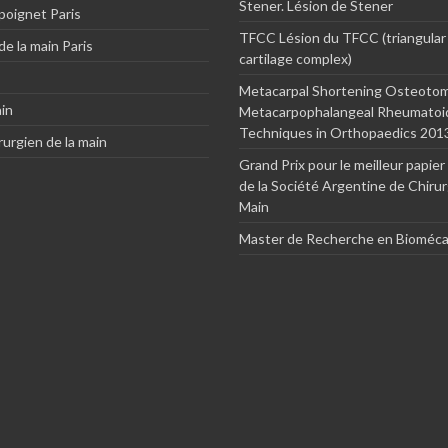
Stener. Lésion de Stener
 poignet Paris
TFCC Lésion du TFCC (triangular 
de la main Paris
cartilage complex)
Metacarpal Shortening Osteotom
in
Metacarpophalangeal Rheumatoid 
Techniques in Orthopaedics 2013
rurgien de la main
Grand Prix pour le meilleur papie
de la Société Argentine de Chirur
Main
Master de Recherche en Bioméc