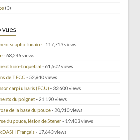
os
(3)
 vues
ment scapho-lunaire
- 117,713 views
e
- 68,246 views
ent luno-triquétral
- 61,502 views
ons de TFCC
- 52,840 views
sor carpi ulnaris (ECU)
- 33,600 views
ments du poignet
- 21,190 views
rose de la base du pouce
- 20,910 views
se du pouce, lésion de Stener
- 19,403 views
kDASH Français
- 17,643 views