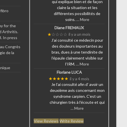
qui explique bien et de façon
claire la situation et les
fibro
différentes possibilités de
soins.
… More
y for the
Diane FREMAUX
Arthritis.
★
☆☆☆☆
il y a un mois
. In press
J’ai consulté ce médecin pour
des douleurs importantes au
r au Congrès
bras, dues à une tendinite de
gie de la
l’épaule clairement visible sur
l’IRM.
… More
anique
Floriane LUCA
★★★★★
il y a 4 mois
Je l’ai consulté afin d’ avoir un
deuxième avis concernant mon
syndrome carpien. C’est un
chirurgien très à l’écoute et qui
… More
View Reviews
Write Review