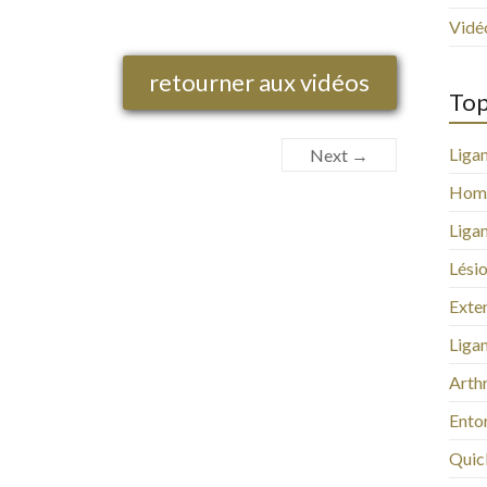
Vidé
retourner aux vidéos
Top
Liga
Next →
Hom
Ligam
Lési
Exten
Liga
Arth
Entor
Quic