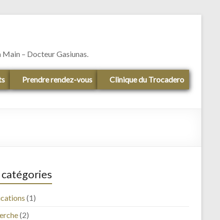
 la Main – Docteur Gasiunas.
ts
Prendre rendez-vous
Clinique du Trocadero
 catégories
ications
(1)
erche
(2)