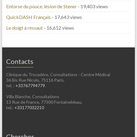
Entorse du pouce, lésion de Stener
- 19,403 views
QuickDASH Français
- 17,643 views
Le doigt à ressaut
- 16,612 views
Contacts
Clinique du Trocadéro, Consultations - Centre Médical
36 Bis Rue Nicolo, 75116 Paris,
tel. :
+33767794779
.
Villa Blanche, Consultations
13 Rue de France, 77300 Fontainebleau,
tel.:
+33177032210
Chercher