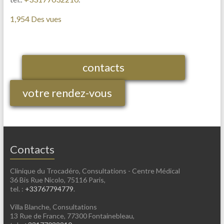
1,954 Des vues
contacts
votre rendez-vous
Contacts
Clinique du Trocadéro, Consultations - Centre Médical
36 Bis Rue Nicolo, 75116 Paris,
tel. :
+33767794779
.
Villa Blanche, Consultations
13 Rue de France, 77300 Fontainebleau,