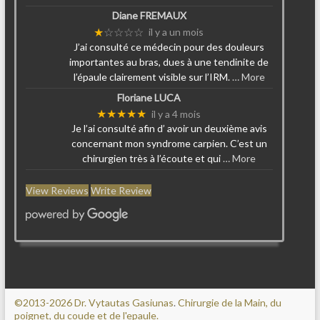
Diane FREMAUX
★
☆☆☆☆
il y a un mois
J’ai consulté ce médecin pour des douleurs
importantes au bras, dues à une tendinite de
l’épaule clairement visible sur l’IRM.
… More
Floriane LUCA
★★★★★
il y a 4 mois
Je l’ai consulté afin d’ avoir un deuxième avis
concernant mon syndrome carpien. C’est un
chirurgien très à l’écoute et qui
… More
View Reviews
Write Review
©2013-2026 Dr. Vytautas Gasiunas
.
Chirurgie de la Main, du
poignet, du coude et de l'epaule.