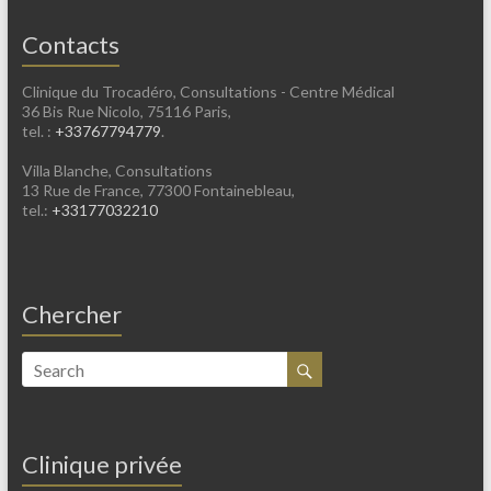
Contacts
Clinique du Trocadéro, Consultations - Centre Médical
36 Bis Rue Nicolo, 75116 Paris,
tel. :
+33767794779
.
Villa Blanche, Consultations
13 Rue de France, 77300 Fontainebleau,
tel.:
+33177032210
Chercher
Clinique privée