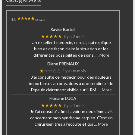
4.8
82 reviews
Xavier Bartoli
★★★★★
il y a 2 mois
Un excellent médecin, cordial, qui explique
bien et de façon claire la situation et les
différentes possibilités de soins.
… More
Diane FREMAUX
★
☆☆☆☆
il y a un mois
J’ai consulté ce médecin pour des douleurs
importantes au bras, dues à une tendinite de
l’épaule clairement visible sur l’IRM.
… More
Floriane LUCA
★★★★★
il y a 4 mois
Je l’ai consulté afin d’ avoir un deuxième avis
concernant mon syndrome carpien. C’est un
chirurgien très à l’écoute et qui
… More